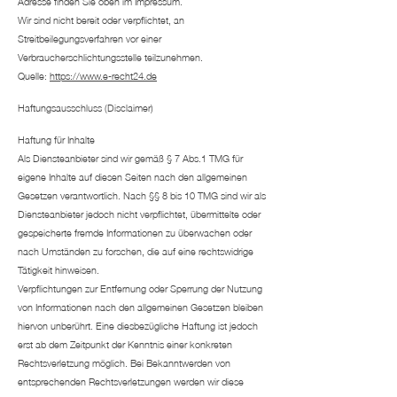
Adresse finden Sie oben im Impressum.
Wir sind nicht bereit oder verpflichtet, an
Streitbeilegungsverfahren vor einer
Verbraucherschlichtungsstelle teilzunehmen.
Quelle:
https://www.e-recht24.de
Haftungsausschluss (Disclaimer)
Haftung für Inhalte
Als Diensteanbieter sind wir gemäß § 7 Abs.1 TMG für
eigene Inhalte auf diesen Seiten nach den allgemeinen
Gesetzen verantwortlich. Nach §§ 8 bis 10 TMG sind wir als
Diensteanbieter jedoch nicht verpflichtet, übermittelte oder
gespeicherte fremde Informationen zu überwachen oder
nach Umständen zu forschen, die auf eine rechtswidrige
Tätigkeit hinweisen.
Verpflichtungen zur Entfernung oder Sperrung der Nutzung
von Informationen nach den allgemeinen Gesetzen bleiben
hiervon unberührt. Eine diesbezügliche Haftung ist jedoch
erst ab dem Zeitpunkt der Kenntnis einer konkreten
Rechtsverletzung möglich. Bei Bekanntwerden von
entsprechenden Rechtsverletzungen werden wir diese