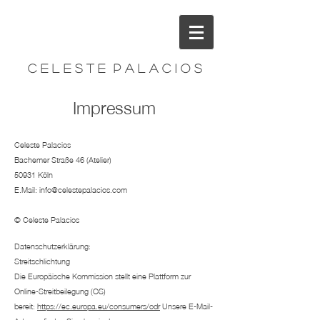
C e l e s t e P a l a c i o s
Impressum
Celeste Palacios
Bachemer Straße 46 (Atelier)
50931 Köln
E.Mail:
info@celestepalacios.com
© Celeste Palacios
Datenschutzerklärung:
Streitschlichtung
Die Europäische Kommission stellt eine Plattform zur
Online-Streitbeilegung (OS)
bereit:
https://ec.europa.eu/consumers/odr
Unsere E-Mail-